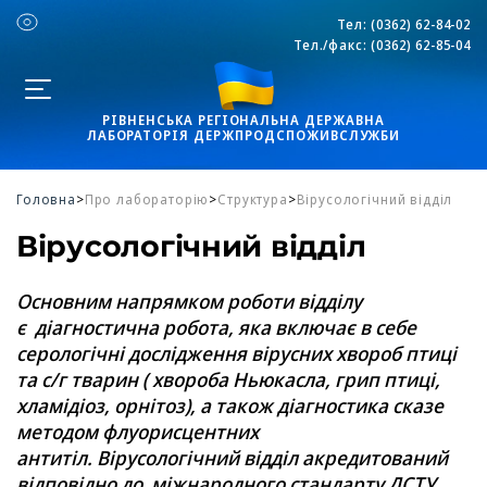
Тел:
(0362) 62-84-02
Тел./факс:
(0362) 62-85-04
РІВНЕНСЬКА РЕГІОНАЛЬНА ДЕРЖАВНА
ЛАБОРАТОРІЯ ДЕРЖПРОДСПОЖИВСЛУЖБИ
Головна
>
Про лабораторію
>
Структура
>
Вірусологічний відділ
Вірусологічний відділ
Основним напрямком роботи відділу
є діагностична робота, яка включає в себе
серологічні дослідження вірусних хвороб птиці
та с/г тварин ( хвороба Ньюкасла, грип птиці,
хламідіоз, орнітоз), а також діагностика сказе
методом флуорисцентних
антитіл.
Вірусологічний відділ акредитований
відповідно до міжнародного стандарту ДСТУ