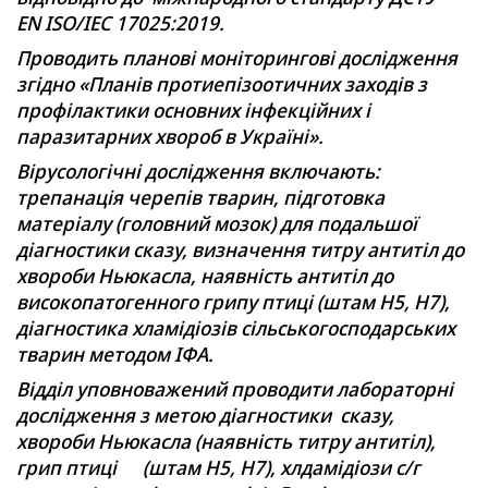
EN
ISO/IEC 17025:2019.
Проводить планові моніторингові дослідження
згідно «Планів протиепізоотичних заходів з
профілактики основних інфекційних і
паразитарних хвороб в Україні».
Вірусологічні дослідження включають:
трепанація черепів тварин, підготовка
матеріалу (головний мозок) для подальшої
діагностики сказу, визначення титру антитіл до
хвороби Ньюкасла, наявність антитіл до
високопатогенного грипу птиці (штам Н5, Н7),
діагностика хламідіозів сільськогосподарських
тварин методом ІФА.
Відділ уповноважений проводити лабораторні
дослідження з метою діагностики сказу,
хвороби Ньюкасла (наявність титру антитіл),
грип птиці (штам Н5, Н7), хлдамідіози с/г